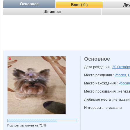
Основное
Блог
( 0 )
Др
Шпионаж
Основное
Дата рождения :
30 Октяб
Место рождения :
Россия
,
Н
Место нахождения :
Россия
Место проживания : не ука
Любимые места : не указа
Интересы : не указаны
Портрет заполнен на 71 %