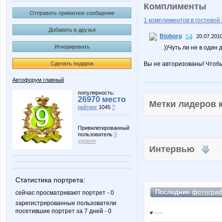
Комплименты
Отправить приватное сообщение
1 комплиментов в гостевой 
Добавить в друзья
Bioborg
20.07.2010
Игнорировать
))Чуть ли не в один 
Сделать подарок
Вы не авторизованы! Чтоб
Автофорум главный
популярность:
26970 место
Метки лидеров
рейтинг
1045
?
Привилегированный
пользователь
9
уровня
Интервью
Статистика портрета:
Последние
фотогра
сейчас просматривают портрет - 0
зарегистрированные пользователи
посетившие портрет за 7 дней - 0